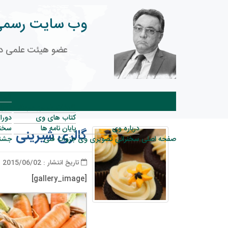
وب سایت رسمی
عضو هیئت علمی دا
آلبو
تالیفات خسرو جرجانی
دورا
کتاب های وی
دورا
درباره وی
پایان نامه ها
سخنر
گالری شیرینی
صفحه اصلی
سخنرانی تصویری وی
جزوات فنی
جشنوا
تاریخ انتشار : 2015/06/02
[gallery_image]