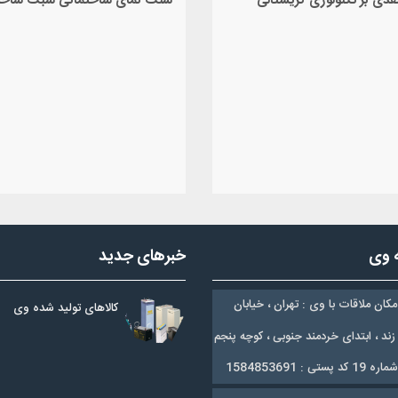
قدی بر تكنولوژی كريستالی
سنگ نمای ساختمانی سبک ساخت
ه وی
خبرهای جدید
مکان ملاقات با وی : تهران ، خیابان
کالاهای تولید شده وی
زند ، ابتدای خردمند جنوبی ، کوچه پنجم
ستی : 1584853691